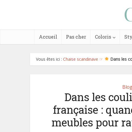
Accueil
Pas cher
Coloris
Sty
Vous êtes ici :
Chaise scandinave ☞
Dans les co
Blo
Dans les coul
française : qua
meubles pour ray