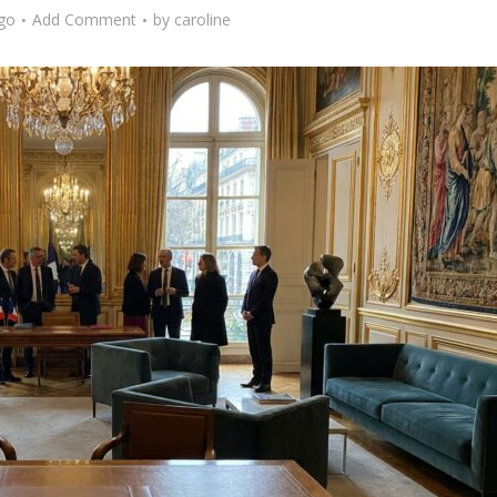
go
Add Comment
by
caroline