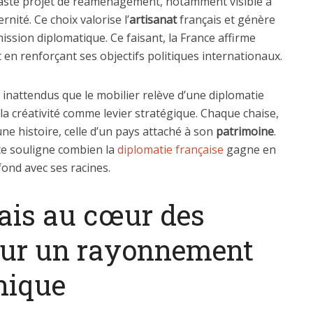
 vaste projet de réaménagement, notamment visible à
nité. Ce choix valorise l’
artisanat
français et génère
ission diplomatique. Ce faisant, la France affirme
t en renforçant ses objectifs politiques internationaux.
 inattendus que le mobilier relève d’une diplomatie
la créativité comme levier stratégique. Chaque chaise,
ne histoire, celle d’un pays attaché à son
patrimoine
.
te souligne combien la
diplomatie française
gagne en
ond avec ses racines.
çais au cœur des
ur un rayonnement
nique