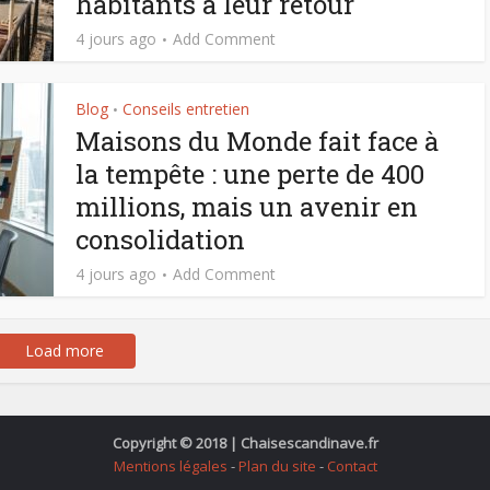
habitants à leur retour
4 jours ago
Add Comment
Blog
Conseils entretien
•
Maisons du Monde fait face à
la tempête : une perte de 400
millions, mais un avenir en
consolidation
4 jours ago
Add Comment
Load more
Copyright © 2018 | Chaisescandinave.fr
Mentions légales
-
Plan du site
-
Contact